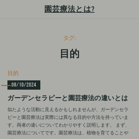
園芸療法とは?
S
タグ:
k
i
目的
p
t
C
目的
o
a
c
08/10/2024
t
e
o
ガーデンセラピーと園芸療法の違いとは
g
n
o
t
似たような活動に見えるかもしれませんが、ガーデンセラ
r
ピーと園芸療法は実際には異なる目的や方法を持っていま
i
e
e
す。両者の違いについてわかりやすく説明します。 まず、
n
s
園芸療法についてです。園芸療法は、植物を育てることや
t