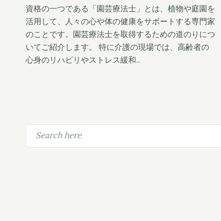
t
資格の一つである「園芸療法士」とは、植物や庭園を
活用して、人々の心や体の健康をサポートする専門家
のことです。園芸療法士を取得するための道のりにつ
いてご紹介します。 特に介護の現場では、高齢者の
心身のリハビリやストレス緩和..
S
e
a
r
c
h
f