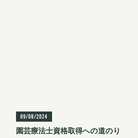
S
k
i
p
t
o
c
o
資格
n
t
09/08/2024
e
園芸療法士資格取得への道のり
n